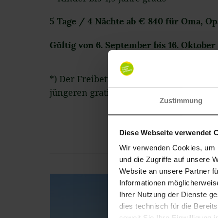
5 Tage / 4 Nächte ab € 840 für Oma, O
Gültig von 6. September bis 16. Oktober
*) Der Freibetrag gilt für ein Kind pr
jüngeren gratis. Es gilt das Alter zum Z
Zustimmung
Diese Webseite verwendet 
Wir verwenden Cookies, um I
und die Zugriffe auf unsere 
Website an unsere Partner f
Informationen möglicherweis
Ihrer Nutzung der Dienste g
dies technisch für die Bereit
soweit Sie Ihre Einwilligung 