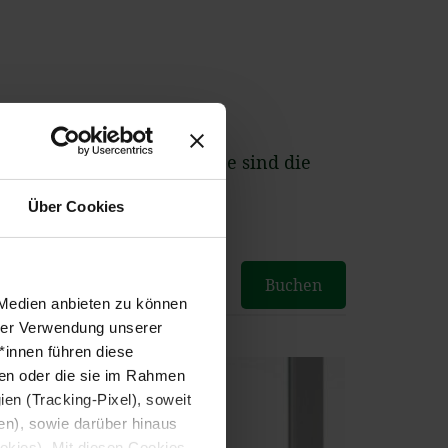
indern dieser Altersgruppe sind die
Über Cookies
kindertage
Anfragen
Buchen
 Medien anbieten zu können
hrer Verwendung unserer
*innen führen diese
ben oder die sie im Rahmen
en (Tracking-Pixel), soweit
gen), sowie darüber hinaus
ookies). Mit diesen Cookies