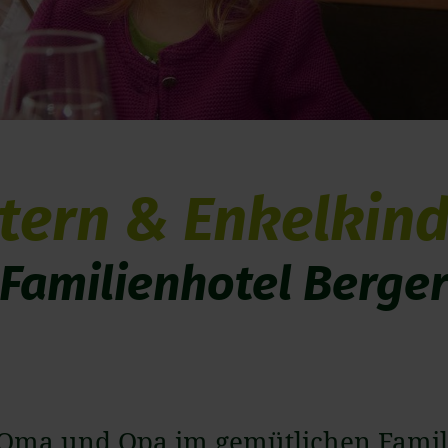
tern & Enkelkin
Familienhotel Berge
Oma und Opa im gemütlichen Famil