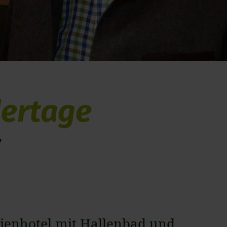
dertage
r
ienhotel mit Hallenbad und