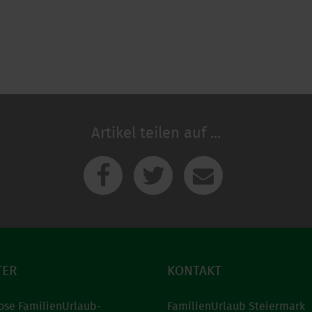
Artikel teilen auf ...
Facebook
Twitter
E-Mail
TER
KONTAKT
ose FamilienUrlaub-
FamilienUrlaub Steiermark