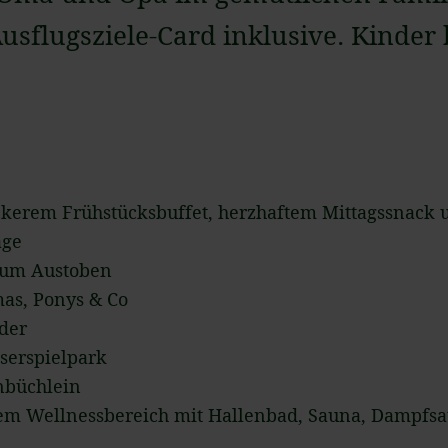
sflugsziele-Card inklusive. Kinder b
ckerem Frühstücksbuffet, herzhaftem Mittagssnac
age
 zum Austoben
mas, Ponys & Co
nder
serspielpark
nbüchlein
em Wellnessbereich mit Hallenbad, Sauna, Dampfsa