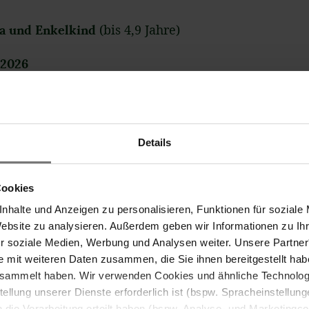
pa und Enkelkind
(bis 4,9 Jahre)
 2026
o zahlenden Erwachsenen pro Zimmer. Bei mehreren K
eitpunkt des Urlaubs.
Details
Cookies
Großeltern & Enkel
nhalte und Anzeigen zu personalisieren, Funktionen für soziale
Website zu analysieren. Außerdem geben wir Informationen zu I
ür soziale Medien, Werbung und Analysen weiter. Unsere Partner
e mit weiteren Daten zusammen, die Sie ihnen bereitgestellt ha
esammelt haben. Wir verwenden Cookies und ähnliche Technologi
stellung unserer Dienste erforderlich ist (bspw. Spracheinstellun
in die Verarbeitung erteilt haben (bspw. Analyse- und Marketingc