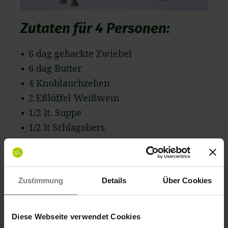
Zutaten für 4 Personen:
6 dag gehackte Zwiebel
6 dag Butter
4 Knoblauchzehen
2 Eßlöffel Weißwein
1/2 lt. Suppe
1/2 lt Schlagobers
Speisestärke
Und so wird's gemacht:
Zustimmung
Details
Über Cookies
Gehackte Zwiebel und die zerdrückten
Knoblauchzehen in Butter anschwitzen
Diese Webseite verwendet Cookies
lassen, dann mit Weißwein löschen, mit