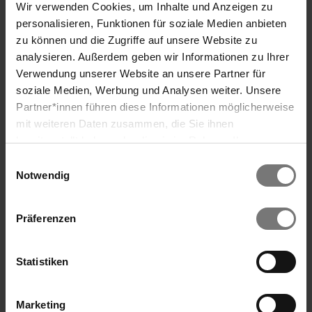
Wir verwenden Cookies, um Inhalte und Anzeigen zu
Suppe und Schlagobers aufgießen.
personalisieren, Funktionen für soziale Medien anbieten
Aufkochen lassen, mit etwas Speisestärke
zu können und die Zugriffe auf unsere Website zu
binden und mit einem Pürierstab mixen.
analysieren. Außerdem geben wir Informationen zu Ihrer
Zum Schluss gut abschmecken und in ein
Verwendung unserer Website an unsere Partner für
ausgehöhltes Brotlaibchen füllen.
soziale Medien, Werbung und Analysen weiter. Unsere
Partner*innen führen diese Informationen möglicherweise
mit weiteren Daten zusammen, die Sie ihnen
bereitgestellt haben oder die sie im Rahmen Ihrer
Nutzung der Dienste gesammelt haben. Wir verwenden
Einwilligungsauswahl
Cookies und ähnliche Technologien (Tracking-Pixel),
Notwendig
soweit dies technisch für die Bereitstellung unserer
Dienste erforderlich ist (bspw. Spracheinstellungen),
Kontakt
Präferenzen
sowie darüber hinaus soweit Sie Ihre Einwilligung in die
Verarbeitung erteilt haben (bspw. Analyse- und
Marketingcookies). Mit diesen Cookies werden von uns
Familienhotel Berger ***superior
Statistiken
und von Drittanbietern (die auch in den USA
niedergelassen sind) mitunter personenbezogene Daten
Stephan Berger e.U.
Marketing
verarbeitet. Den USA wird vom Europäischen