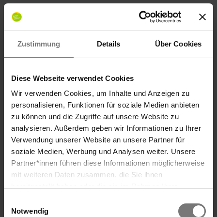
blau ausgemalt.
Während die Schachtel trocknet
werden aus dem bunten Papier
Zustimmung
Details
Über Cookies
verschiedene Meerestiere und Seegras
ausgeschnitten.
Wenn die Schachtel trocken ist
Diese Webseite verwendet Cookies
werden die Meerestiere und das
Wir verwenden Cookies, um Inhalte und Anzeigen zu
Seegras hinein geklebt.
personalisieren, Funktionen für soziale Medien anbieten
zu können und die Zugriffe auf unsere Website zu
Zum Schluss kann man noch kleine
analysieren. Außerdem geben wir Informationen zu Ihrer
Steine und Muscheln auf den
Verwendung unserer Website an unsere Partner für
Meeresboden kleben
soziale Medien, Werbung und Analysen weiter. Unsere
Partner*innen führen diese Informationen möglicherweise
Download Beastelanleitung
(PDF, 350
mit weiteren Daten zusammen, die Sie ihnen
bereitgestellt haben oder die sie im Rahmen Ihrer
KB)
Nutzung der Dienste gesammelt haben. Wir verwenden
Einwilligungsauswahl
Cookies und ähnliche Technologien (Tracking-Pixel),
Notwendig