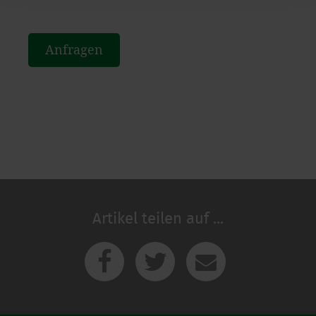
einzelnen Cookies für jeden Anbieter individuell
bearbeiten. Ihre Einwilligung können Sie jederzeit mit
Wirkung für die Zukunft im Punkt "Cookie-Einstellungen"
Anfragen
in der Fußzeile dieser Website widerrufen.
Ausgenommen hiervon sind unbedingt erforderliche
Cookies, die nicht abgewählt werden können.
Artikel teilen auf ...
Facebook
Twitter
E-Mail