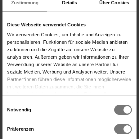
Zustimmung
Details
Über Cookies
Das Leitner Home & Horse
ab € 318
3 Tage / 2 Nächte Halbpension ab
Diese Webseite verwendet Cookies
€ 318 für 1 Erwachsenen und 1 Kind
Wir verwenden Cookies, um Inhalte und Anzeigen zu
2 Reiteinheiten pro Kind
personalisieren, Funktionen für soziale Medien anbieten
Spielplatz, Wellnessbereich,Ein tritt ins
zu können und die Zugriffe auf unsere Website zu
Hallenbad Wenigzell
analysieren. Außerdem geben wir Informationen zu Ihrer
Gültig bis 31. Oktober 2026
Verwendung unserer Website an unsere Partner für
soziale Medien, Werbung und Analysen weiter. Unsere
Single mit Kind am Reiterhof - Das
Partner*innen führen diese Informationen möglicherweise
mit weiteren Daten zusammen, die Sie ihnen
Leitner Home & Horse
bereitgestellt haben oder die sie im Rahmen Ihrer
Nutzung der Dienste gesammelt haben. Wir verwenden
Einwilligungsauswahl
Cookies und ähnliche Technologien (Tracking-Pixel),
Notwendig
soweit dies technisch für die Bereitstellung unserer
Dienste erforderlich ist (bspw. Spracheinstellungen),
Präferenzen
sowie darüber hinaus soweit Sie Ihre Einwilligung in die
Verarbeitung erteilt haben (bspw. Analyse- und