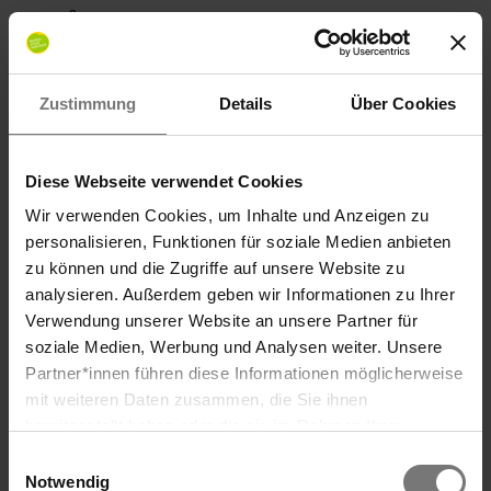
aufpassen.
Im Winter bin ich nicht zu sehen, aber da
seid Ihr ja ohnehin mit Skifahren,
Zustimmung
Details
Über Cookies
Schneewandern und Langlaufen
beschäftigt, oder planscht in der
Diese Webseite verwendet Cookies
Grimming Therme.
Wir verwenden Cookies, um Inhalte und Anzeigen zu
personalisieren, Funktionen für soziale Medien anbieten
Aja, das wollt ich Euch noch sagen: Wenn
zu können und die Zugriffe auf unsere Website zu
Ihr bei Sigrun und Klaus im Hollhaus
analysieren. Außerdem geben wir Informationen zu Ihrer
wohnt, dann habt ihr´s wirklich gut
Verwendung unserer Website an unsere Partner für
getroffen. Vom Hollhaus zum Krallersee,
soziale Medien, Werbung und Analysen weiter. Unsere
wo ich zu Hause bin, sind es nur 20
Partner*innen führen diese Informationen möglicherweise
Minuten. Ich warte auf dich, wir sehen
mit weiteren Daten zusammen, die Sie ihnen
bereitgestellt haben oder die sie im Rahmen Ihrer
uns…
Nutzung der Dienste gesammelt haben. Wir verwenden
Einwilligungsauswahl
Cookies und ähnliche Technologien (Tracking-Pixel),
Notwendig