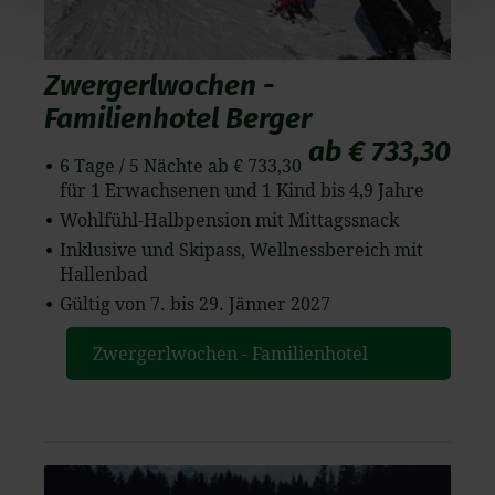
Cookies, die der ordnungsgemäßen Funktionsweise der
Website dienen und nicht abwählbar sind, können Sie die
einzelnen Cookies für jeden Anbieter individuell
Zwergerlwochen -
bearbeiten. Ihre Einwilligung können Sie jederzeit mit
Familienhotel Berger
Wirkung für die Zukunft im Punkt "Cookie-Einstellungen"
in der Fußzeile dieser Website widerrufen.
ab € 733,30
6 Tage / 5 Nächte ab € 733,30
Ausgenommen hiervon sind unbedingt erforderliche
für 1 Erwachsenen und 1 Kind bis 4,9 Jahre
Cookies, die nicht abgewählt werden können.
Wohlfühl-Halbpension mit Mittagssnack
Inklusive und Skipass, Wellnessbereich mit
Hallenbad
Gültig von 7. bis 29. Jänner 2027
Zwergerlwochen - Familienhotel
Berger