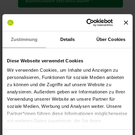
Kunterbunte Herbstträume -
Familienhotel Berger
Zustimmung
Details
Über Cookies
Diese Webseite verwendet Cookies
Wir verwenden Cookies, um Inhalte und Anzeigen zu
personalisieren, Funktionen für soziale Medien anbieten
zu können und die Zugriffe auf unsere Website zu
analysieren. Außerdem geben wir Informationen zu Ihrer
Verwendung unserer Website an unsere Partner für
soziale Medien, Werbung und Analysen weiter. Unsere
Partner*innen führen diese Informationen möglicherweise
Winteropening - Familienhotel
mit weiteren Daten zusammen, die Sie ihnen
Berger
ab € 604,20
bereitgestellt haben oder die sie im Rahmen Ihrer